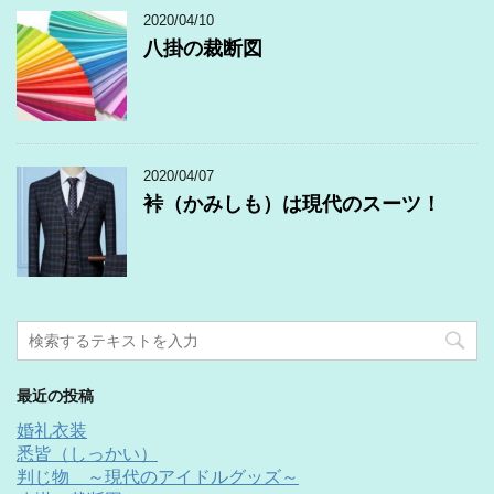
2020/04/10
八掛の裁断図
2020/04/07
裃（かみしも）は現代のスーツ！
最近の投稿
婚礼衣装
悉皆（しっかい）
判じ物 ～現代のアイドルグッズ～