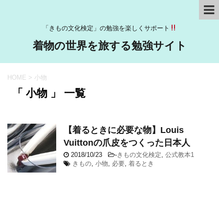
「きもの文化検定」の勉強を楽しくサポート
着物の世界を旅する勉強サイト
HOME
>
小物
「 小物 」 一覧
【着るときに必要な物】Louis
Vuittonの爪皮をつくった日本人
2018/10/23
-
きもの文化検定
,
公式教本1
きもの
,
小物
,
必要
,
着るとき