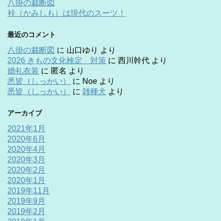
八掛の裁断図
裃（かみしも）は現代のスーツ！
最近のコメント
八掛の裁断図
に
山口ゆり
より
2026 きもの文化検定 対策
に
西川幹代
より
婚礼衣装
に
匿名
より
悉皆（しっかい）
に
Noe
より
悉皆（しっかい）
に
雑種犬
より
アーカイブ
2021年1月
2020年6月
2020年4月
2020年3月
2020年2月
2020年1月
2019年11月
2019年9月
2019年2月