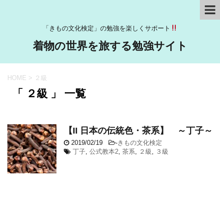
「きもの文化検定」の勉強を楽しくサポート
着物の世界を旅する勉強サイト
HOME
>
２級
「 ２級 」 一覧
【II 日本の伝統色・茶系】 ～丁子～
2019/02/19
-
きもの文化検定
丁子
,
公式教本2
,
茶系
,
２級
,
３級