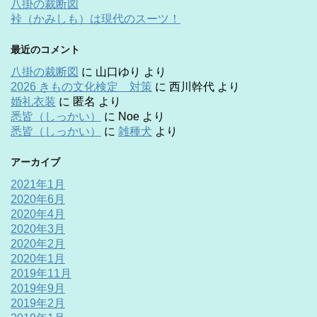
八掛の裁断図
裃（かみしも）は現代のスーツ！
最近のコメント
八掛の裁断図
に
山口ゆり
より
2026 きもの文化検定 対策
に
西川幹代
より
婚礼衣装
に
匿名
より
悉皆（しっかい）
に
Noe
より
悉皆（しっかい）
に
雑種犬
より
アーカイブ
2021年1月
2020年6月
2020年4月
2020年3月
2020年2月
2020年1月
2019年11月
2019年9月
2019年2月