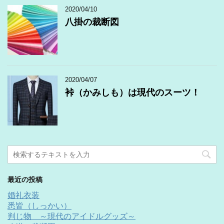
2020/04/10
八掛の裁断図
2020/04/07
裃（かみしも）は現代のスーツ！
最近の投稿
婚礼衣装
悉皆（しっかい）
判じ物 ～現代のアイドルグッズ～