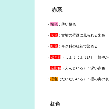
赤系
・
桜色
：薄い桃色
・
朱色
：古墳の壁画に見られる朱色
・
紅色
：キク科の紅花で染める
・
猩々緋
（しょうじょうひ）：鮮やか
・
臙脂色
（えんじいろ）：深い赤色
・
橙色
（だいだいいろ）：橙の実の表
紅色