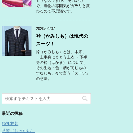
ミリなのですが、 それだけ
で、着物の雰囲気がガラリと変
わるので不思議です。
2020/04/07
裃（かみしも）は現代の
スーツ！
裃（かみしも）とは、本来、
・上半身にまとう上衣 ・下半
身の袴（はかま） について、
その生地・色・柄が同じもの、
すなわち、今で言う「スーツ」
の意味。
最近の投稿
婚礼衣装
悉皆（しっかい）