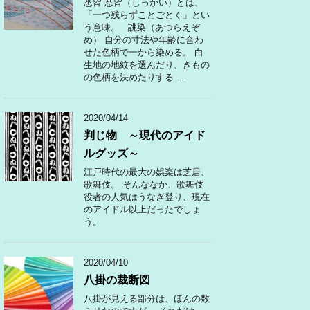
悉皆 悉皆（しっかい）とは、
「一つ残らずことごとく」とい
う意味。 誂染（あつらえぞ
め） 自分の寸法や年齢に合わ
せた色柄で一から染める。 白
生地の地紋を選んだり、きもの
の色柄を決めたりする ...
2020/04/14
判じ物 ～現代のアイド
ルグッズ～
江戸時代の最大の娯楽は芝居、
歌舞伎。 そんななか、歌舞伎
役者の人気はうなぎ登り、現在
のアイドル以上だったでしょ
う。
2020/04/10
八掛の裁断図
八掛が見える部分は、ほんの数