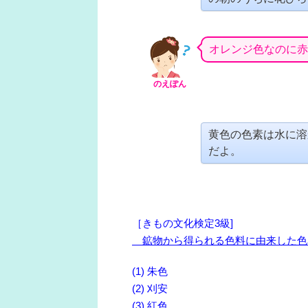
オレンジ色なのに赤
のえぽん
黄色の色素は水に溶
だよ。
［きもの文化検定3級]
鉱物から得られる色料に由来した色
(1) 朱色
(2) 刈安
(3) 紅色