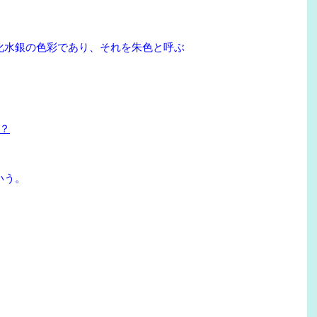
酸化水銀の色彩であり、それを朱色と呼ぶ
？
いう。
。
。