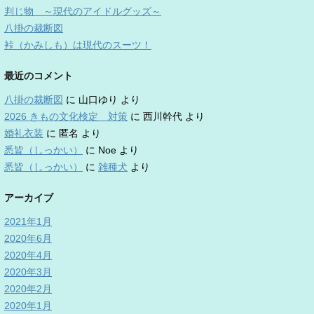
判じ物 ～現代のアイドルグッズ～
八掛の裁断図
裃（かみしも）は現代のスーツ！
最近のコメント
八掛の裁断図
に
山口ゆり
より
2026 きもの文化検定 対策
に
西川幹代
より
婚礼衣装
に
匿名
より
悉皆（しっかい）
に
Noe
より
悉皆（しっかい）
に
雑種犬
より
アーカイブ
2021年1月
2020年6月
2020年4月
2020年3月
2020年2月
2020年1月