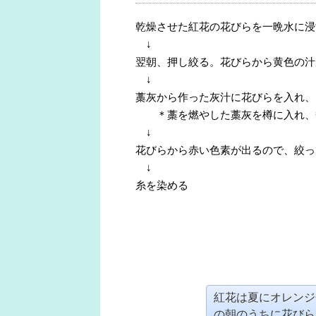
乾燥させた紅花の花びらを一晩水に浸
↓
翌朝、押し絞る。花びらから黄色の汁
↓
藁灰から作った灰汁に花びらを入れ、
＊藁を燃やした藁灰を樽に入れ、熱
↓
花びらから赤い色素が出るので、絞っ
↓
糸を染める
紅花は夏にオレンジ
の朝のうちに花びら