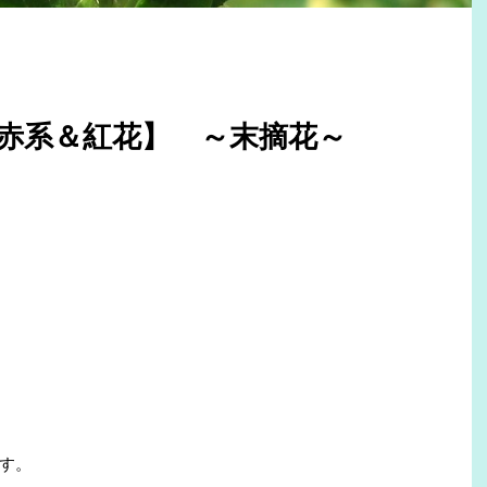
・赤系＆紅花】 ～末摘花～
す。