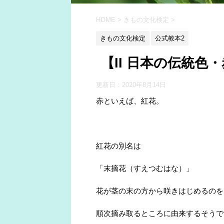
HOME
>
きもの文化検定
>
きもの文化検定
公式教本2
【II 日本の伝統色
更新日：
2020年8月14日
赤といえば、紅花。
紅花の別名は
「末摘花（すえつむはな）」
花が茎の末の方から咲きはじめるのを
順次摘み取るところに由来するそうで