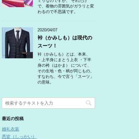
ミリなのですが、 それだけ
で、着物の雰囲気がガラリと変
わるので不思議です。
2020/04/07
裃（かみしも）は現代の
スーツ！
裃（かみしも）とは、本来、
・上半身にまとう上衣 ・下半
身の袴（はかま） について、
その生地・色・柄が同じもの、
すなわち、今で言う「スーツ」
の意味。
最近の投稿
婚礼衣装
悉皆（しっかい）