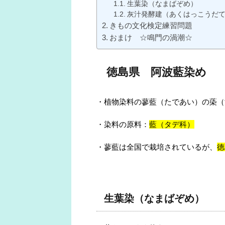
生葉染（なまばぞめ）
灰汁発酵建（あくはっこうだ
きもの文化検定練習問題
おまけ ☆鳴門の渦潮☆
徳島県 阿波藍染め
・植物染料の蓼藍（たであい）の蒅（
・染料の原料：
藍（タデ科）
・蓼藍は全国で栽培されているが、
徳
生葉染（なまばぞめ）