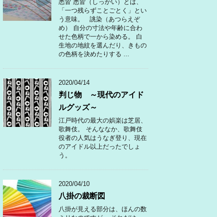
悉皆 悉皆（しっかい）とは、
「一つ残らずことごとく」とい
う意味。 誂染（あつらえぞ
め） 自分の寸法や年齢に合わ
せた色柄で一から染める。 白
生地の地紋を選んだり、きもの
の色柄を決めたりする ...
2020/04/14
判じ物 ～現代のアイド
ルグッズ～
江戸時代の最大の娯楽は芝居、
歌舞伎。 そんななか、歌舞伎
役者の人気はうなぎ登り、現在
のアイドル以上だったでしょ
う。
2020/04/10
八掛の裁断図
八掛が見える部分は、ほんの数