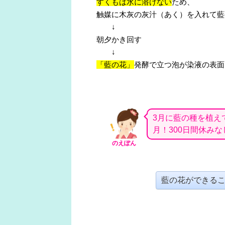
すくもは水に溶けない
ため、
触媒に木灰の灰汁（あく）を入れて藍
↓
朝夕かき回す
↓
「藍の花」
発酵で立つ泡が染液の表面
3月に藍の種を植え
月！300日間休みな
のえぽん
藍の花ができる