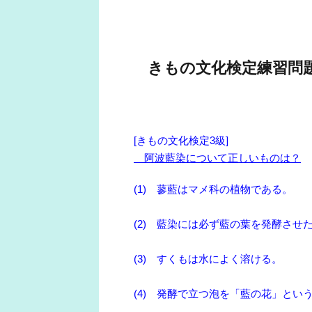
きもの文化検定練習問
[きもの文化検定3級]
阿波藍染について正しいものは？
(1) 蓼藍はマメ科の植物である。
(2) 藍染には必ず藍の葉を発酵させ
(3) すくもは水によく溶ける。
(4) 発酵で立つ泡を「藍の花」とい