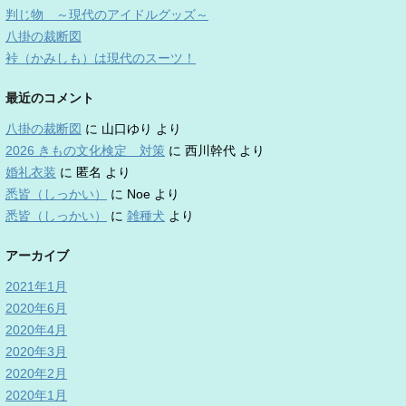
判じ物 ～現代のアイドルグッズ～
八掛の裁断図
裃（かみしも）は現代のスーツ！
最近のコメント
八掛の裁断図
に
山口ゆり
より
2026 きもの文化検定 対策
に
西川幹代
より
婚礼衣装
に
匿名
より
悉皆（しっかい）
に
Noe
より
悉皆（しっかい）
に
雑種犬
より
アーカイブ
2021年1月
2020年6月
2020年4月
2020年3月
2020年2月
2020年1月