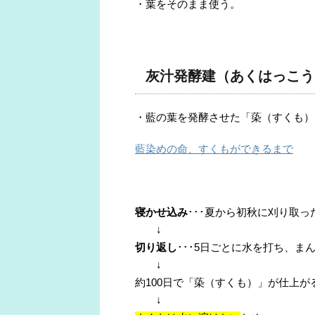
・葉をそのまま使う。
灰汁発酵建（あくはっこう
・藍の葉を発酵させた「蒅（すくも）
藍染めの命、すくもができるまで
寝かせ込み
･･･夏から初秋に刈り取
↓
切り返し
･･･5日ごとに水を打ち、
↓
約100日で「蒅（すくも）」が仕上が
↓