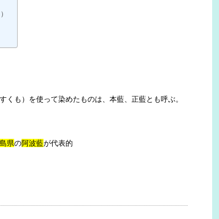
て）
すくも）を使って染めたものは、本藍、正藍とも呼ぶ。
島県
の
阿波藍
が代表的